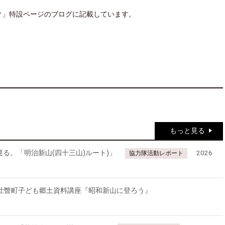
ク」特設ページのブログに記載しています。
もっと見る
る。「明治新山(四十三山)ルート)」
2026
協力隊活動レポート
回壮瞥町子ども郷土資料講座『昭和新山に登ろう』