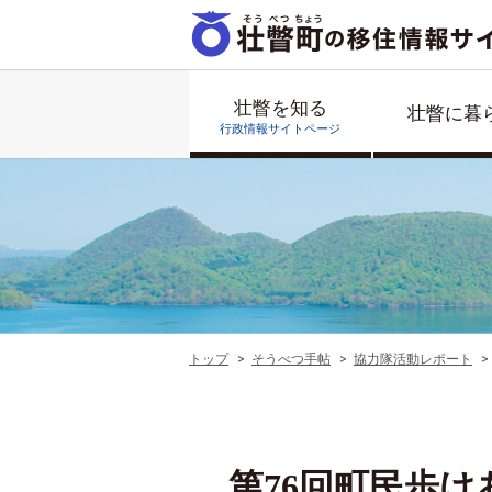
壮瞥を知る
壮瞥に暮
行政情報サイトページ
トップ
そうべつ手帖
協力隊活動レポート
第76回町民歩