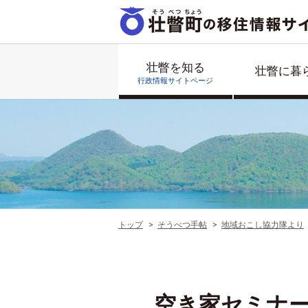
壮瞥を知る
壮瞥に暮
行政情報サイトページ
トップ
そうべつ手帖
地域おこし協力隊より
空き家セミナ