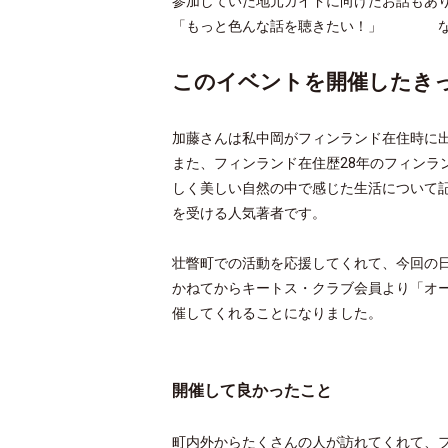
参加していた地元ガイドに向けたお話もあ
「もっと色んな話を聴きたい！」 な
このイベントを開催したき
加藤さんは私中岡がフィンランド在住時に
また、フィンランド在住歴28年のフィンラ
しく美しい自然の中で感じた生活について
を受ける人気著者です。
壮瞥町での活動を応援してくれて、今回の
かねてからキートス・クラブ会員より「オ
催してくれることになりました。
開催して良かったこと
町内外からたくさんの人が訪れてくれて、