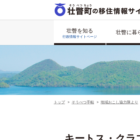
壮瞥を知る
壮瞥に暮
行政情報サイトページ
トップ
そうべつ手帖
地域おこし協力隊より
キートス・クラ