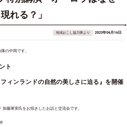
現れる？」
2023年06月16日
地域おこし協力隊より
力隊の中岡です。
ント
と
フィンランドの自然の美しさに迫る』を開催
 加藤
琢
実
氏をお招きしたお話と交流会です。
半