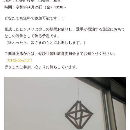
場所：壮瞥町役場 山美湖 和室
時間：令和3年6月25日（金）13:30～
どなたでも無料で参加可能です！！
完成したヒンメリは少しの期間お借りし、選手が宿泊する施設におもて
なしの装飾として飾る予定です。
（終わったら、皆さまのもとにお返しします。）
ご興味あるかたは、ぜひ壮瞥町教育委員会までお知らせください。
（
0142‐66‐2131
）
皆さまのご参加、心よりお待ちしています。