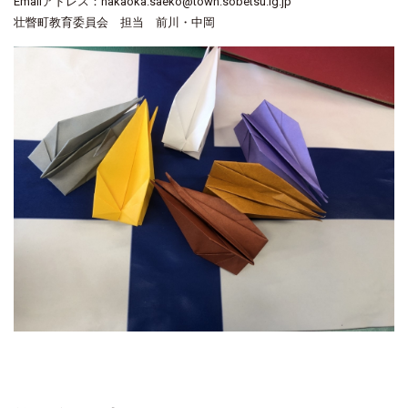
Emailアドレス：nakaoka.saeko@town.sobetsu.lg.jp
壮瞥町教育委員会 担当 前川・中岡