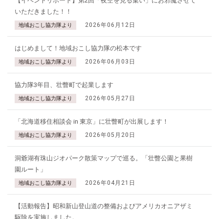
【イベントリポート】第2回「夜空を見る集い」にお邪魔させて
いただきました！！
2026年06月12日
地域おこし協力隊より
はじめまして！地域おこし協力隊の松本です
2026年06月03日
地域おこし協力隊より
協力隊3年目、壮瞥町で起業します
2026年05月27日
地域おこし協力隊より
「北海道移住相談会 in 東京」に壮瞥町が出展します！
2026年05月20日
地域おこし協力隊より
洞爺湖有珠山ジオパーク散策マップで巡る。「壮瞥公園と果樹
園ルート」
2026年04月21日
地域おこし協力隊より
【活動報告】昭和新山登山道の整備およびアメリカオニアザミ
駆除を実施しました。