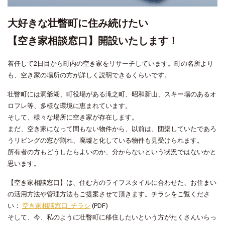
大好きな壮瞥町に住み続けたい
【空き家相談窓口】開設いたします！
着任して2日目から町内の空き家をリサーチしています。町の名所より
も、空き家の場所の方が詳しく説明できるくらいです。
壮瞥町には洞爺湖、町役場がある滝之町、昭和新山、スキー場のあるオ
ロフレ等、多様な環境に恵まれています。
そして、様々な場所に空き家が存在します。
まだ、空き家になって間もない物件から、以前は、団欒していたであろ
うリビングの窓が割れ、廃墟と化している物件も見受けられます。
所有者の方もどうしたらよいのか、分からないという状況ではないかと
思います。
【空き家相談窓口】は、住む方のライフスタイルに合わせた、お住まい
の活用方法や管理方法もご提案させて頂きます。チラシをご覧くださ
い：
空き家相談窓口_チラシ
(PDF)
そして、今、私のように壮瞥町に移住したいという方がたくさんいらっ