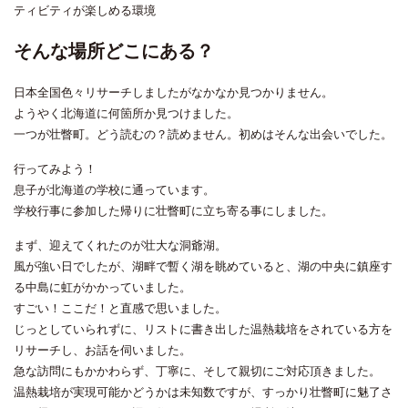
ティビティが楽しめる環境
そんな場所どこにある？
日本全国色々リサーチしましたがなかなか見つかりません。
ようやく北海道に何箇所か見つけました。
一つが壮瞥町。どう読むの？読めません。初めはそんな出会いでした。
行ってみよう！
息子が北海道の学校に通っています。
学校行事に参加した帰りに壮瞥町に立ち寄る事にしました。
まず、迎えてくれたのが壮大な洞爺湖。
風が強い日でしたが、湖畔で暫く湖を眺めていると、湖の中央に鎮座す
る中島に虹がかかっていました。
すごい！ここだ！と直感で思いました。
じっとしていられずに、リストに書き出した温熱栽培をされている方を
リサーチし、お話を伺いました。
急な訪問にもかかわらず、丁寧に、そして親切にご対応頂きました。
温熱栽培が実現可能かどうかは未知数ですが、すっかり壮瞥町に魅了さ