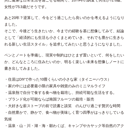
共に健康な日常生活を過ごせる期間で、2019年の調査で男性が72.6歳、
女性が75.3歳だそうです。
あと20年？逆算して、今をどう過ごしたら良いのかを考えるようになり
ました。
そこで、今後どう生きたいか、今までの経験を基に想像してみて、結論
として「経済的にも生活も小さくまとめていき、それでも豊かに生きら
れる新しい生活スタイル」を追求してみたいと思うようになりました。
ペンとノートを準備し、現実や制約はひとまず置いといて、何をしたい
か、どんなところに住みたいのか、明るく楽しい未来を想像しノートに
書き出してみました。
・住居はDIYで作った10畳くらいの小さな家（タイニーハウス）
・家の中には必要最小限の家具や雑貨のみのミニマルライフ
・温泉熱で自分で食する食べ物を栽培し、持続可能な生活をする。
・ブランド化が可能ならば南国フルーツの栽培・販売
・大好きな薪ストーブの前で読書と談笑 のんびり過ごす贅沢な時間
・自然豊かで、静かで、食べ物が美味しく育つ四季がはっきりしている
気候
・温泉・山・川・湖・海・願わくば、キャンプやカヤック等自然のアク