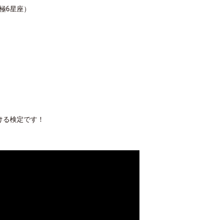
極6星座）
ける検定です！