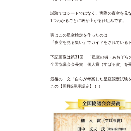
試験ではシートではなく、実際の夜空を見な
1つわかるごとに級が上がる仕組みです。
実はこの星空検定を作ったのは
『夜空を見る集い』でガイドをされている
下記画像は
第31回 「星空の街・あおぞら
全国協議会会長賞 個人賞（すばる賞）を
最後の一文「自らが考案した星座認定試験を全
この【周極6星座認定】！！