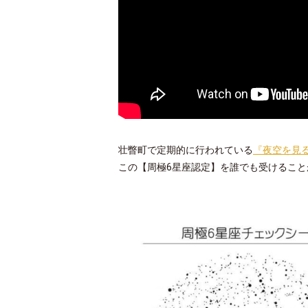
壮瞥町で定期的に行われている
『夜空を見
この【周極6星座認定】を誰でも受けること