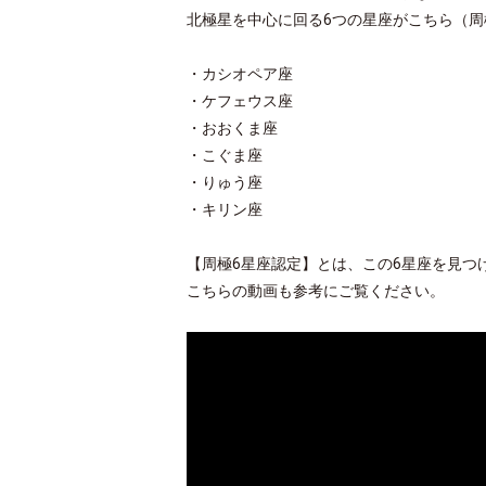
北極星を中心に回る6つの星座がこちら
（周
・カシオペア座
・ケフェウス座
・おおくま座
・こぐま座
・りゅう座
・キリン座
【周極6星座認定】とは、この6星座を見つ
こちらの動画も参考にご覧ください。