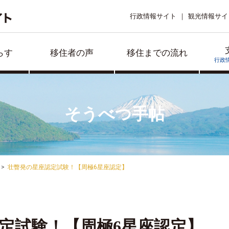
行政情報サイト
観光情報サイ
らす
移住者の声
移住までの流れ
行政
そうべつ手帖
壮瞥発の星座認定試験！【周極6星座認定】
定試験！【周極6星座認定】