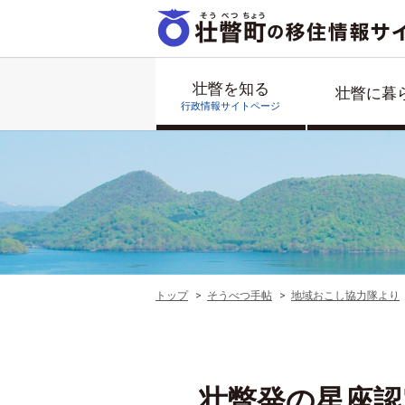
壮瞥を知る
壮瞥に暮
行政情報サイトページ
トップ
そうべつ手帖
地域おこし協力隊より
壮瞥発の星座認