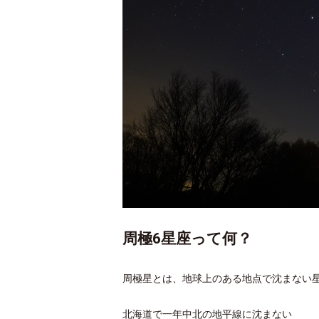
周極6星座って何？
周極星とは、
地球上のある地点で沈まない
北海道で一年中北の地平線に沈まない