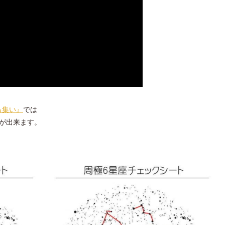
る集い』
では
が出来ます。