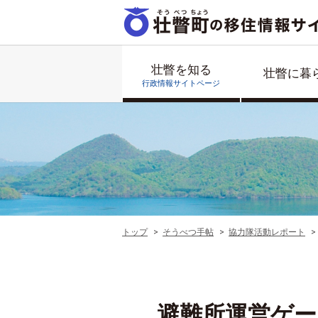
壮瞥を知る
壮瞥に暮
行政情報サイトページ
トップ
そうべつ手帖
協力隊活動レポート
避難所運営ゲー