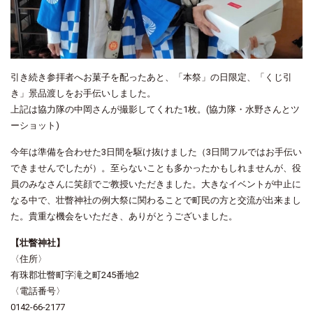
引き続き参拝者へお菓子を配ったあと、「本祭」の日限定、「くじ引
き」景品渡しをお手伝いしました。
上記は協力隊の中岡さんが撮影してくれた1枚。(協力隊・水野さんとツ
ーショット)
今年は準備を合わせた3日間を駆け抜けました（3日間フルではお手伝い
できませんでしたが）。至らないことも多かったかもしれませんが、役
員のみなさんに笑顔でご教授いただきました。大きなイベントが中止に
なる中で、壮瞥神社の例大祭に関わることで町民の方と交流が出来まし
た。貴重な機会をいただき、ありがとうございました。
【壮瞥神社】
〈住所〉
有珠郡壮瞥町字滝之町245番地2
〈電話番号〉
0142-66-2177