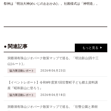
祭神は「明治大神(めいじのおおかみ)」。社殿様式は「神明造」。
関連記事
もっと見る
洞爺湖有珠山ジオパーク散策マップで巡る。「明治新山(四十三
山)ルート)」
2026年06月23日
協力隊活動レポート
【イベントレポート】令和8年度第1回壮瞥町子ども郷土資料講
座『昭和新山に登ろう』
2026年06月18日
協力隊活動レポート
洞爺湖有珠山ジオパーク散策マップで巡る。「壮瞥公園と果樹