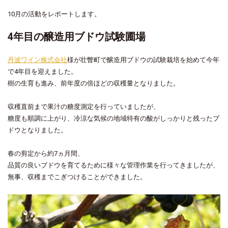
10月の活動をレポートします。
4年目の醸造用ブドウ試験圃場
丹波ワイン株式会社
様が壮瞥町で醸造用ブドウの試験栽培を始めて今年
で4年目を迎えました。
樹の生育も進み、前年度の倍ほどの収穫量となりました。
収穫直前まで果汁の糖度測定を行っていましたが、
糖度も順調に上がり、冷涼な気候の地域特有の酸がしっかりと残ったブ
ドウとなりました。
春の剪定から約7ヵ月間、
品質の良いブドウを育てるために様々な管理作業を行ってきましたが、
無事、収穫までこぎつけることができました。