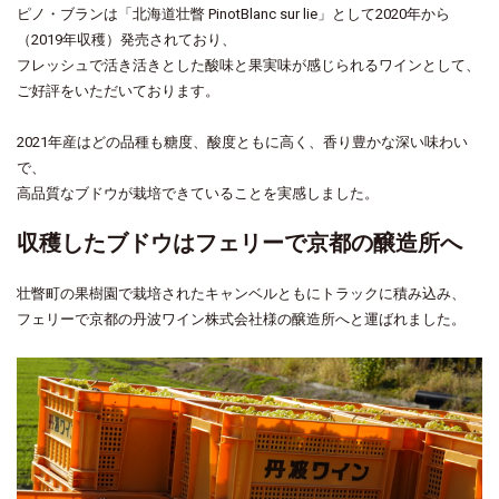
ピノ・ブランは「北海道壮瞥 PinotBlanc sur lie」として2020年から
（2019年収穫）発売されており、
フレッシュで活き活きとした酸味と果実味が感じられるワインとして、
ご好評をいただいております。
2021年産はどの品種も糖度、酸度ともに高く、香り豊かな深い味わい
で、
高品質なブドウが栽培できていることを実感しました。
収穫したブドウはフェリーで京都の醸造所へ
壮瞥町の果樹園で栽培されたキャンベルともにトラックに積み込み、
フェリーで京都の丹波ワイン株式会社様の醸造所へと運ばれました。