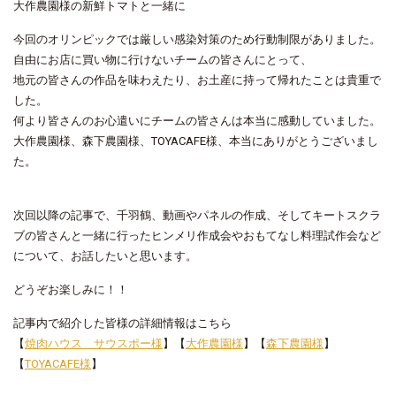
大作農園様の新鮮トマトと一緒に
今回のオリンピックでは厳しい感染対策のため行動制限がありました。
自由にお店に買い物に行けないチームの皆さんにとって、
地元の皆さんの作品を味わえたり、お土産に持って帰れたことは貴重で
した。
何より皆さんのお心遣いにチームの皆さんは本当に感動していました。
大作農園様、森下農園様、TOYACAFE様、本当にありがとうございまし
た。
次回以降の記事で、千羽鶴、動画やパネルの作成、そしてキートスクラ
ブの皆さんと一緒に行ったヒンメリ作成会やおもてなし料理試作会など
について、お話したいと思います。
どうぞお楽しみに！！
記事内で紹介した皆様の詳細情報はこちら
【
焼肉ハウス サウスポー様
】【
大作農園様
】【
森下農園様
】
【
TOYACAFE様
】