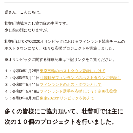
皆さん、こんにちは。
壮瞥町地域おこし協力隊の中岡です。
少し前の話になりますが、
壮瞥町はTOKYO2020オリンピックにおけるフィンランド競歩チームの
ホストタウンになり、様々な応援プロジェクトを実施しました。
※オリンピックに関する詳細記事は下記リンクをご覧ください。
１：令和3年1月25日
東京五輪のホストタウン登録にむけて
２：令和3年3月11日
壮瞥町がフィンランドのホストタウンに登録！
３：令和3年6月11日
フィンランドのホストタウンとして
４：令和3年6月18日
フィンランド選手を応援しよう！企画①②③
５
：令和3年8月30日
東京2020オリンピックを終えて
多くの皆様にご協力頂いて、壮瞥町では主に
次の１０個のプロジェクトを行いました。