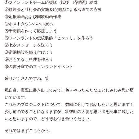
①フィンランドチーム応援隊（以後 応援隊）結成
②歓迎会と壮行会の実施＆応援隊による沿道での応援
③応援動画および国歌動画作成
④ホストタウンパネル展示
⑤千羽鶴を作って応援しよう
⑥フィンランドの伝統装飾「ヒンメリ」を作ろう
⑦七夕メッセージを送ろう
⑧宿泊施設を飾り付けよう
⑨おもてなし料理を作ろう
⑩図書分室でのフィンランドイベント
盛りだくさんですね。笑
私自身、実際に書き出してみて、色々やったんだなぁとしみじみ思い驚
いています。
これらのプロジェクトについて、数回に分けてお話したいと思います！
少し前のできごとになりますが、壮瞥町の大切な思い出を記事に残した
いと思いますので、どうぞお付き合いください。
それではまずこちらから。