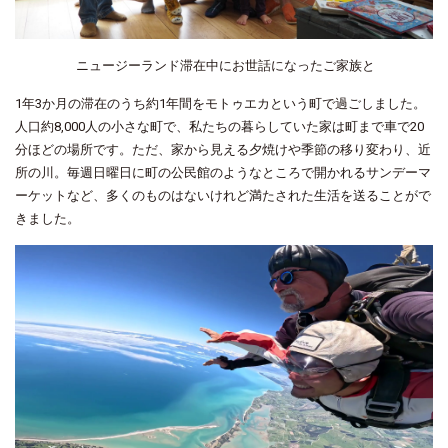
ニュージーランド滞在中にお世話になったご家族と
1
年
3
か月の滞在のうち約
1
年間をモトゥエカという町で過ごしました。
人口約
8,000
人の小さな町で、私たちの暮らしていた家は町まで車で20
分ほどの場所です。ただ、家から見える夕焼けや季節の移り変わり、近
所の川。毎週日曜日に町の公民館のようなところで開かれるサンデーマ
ーケットなど、多くのものはないけれど満たされた生活を送ることがで
きました。