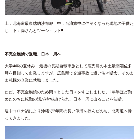
上：北海道最東端納沙布岬 中：台湾旅中に仲良くなった現地の子供た
ち 下：両さんとツーショット‼
不完全燃焼で退職、日本一周へ
大学
4
年の夏休み、最後の長期自転車旅として鹿児島の本土最南端佐多
岬を目指して出発しますが、広島県で交通事故に遭い渋々断念。そのま
ま札幌の企業に就職しました。
ただ、不完全燃焼のため悶々とした日々をすごしました。
1
年半ほど勤
めたのちに転勤の話が持ち掛けられ、日本一周に出ることを決断。
途中コロナ禍により沖縄で
2
年間の長い停滞を挟んだのち、北海道へ帰
ってきました。