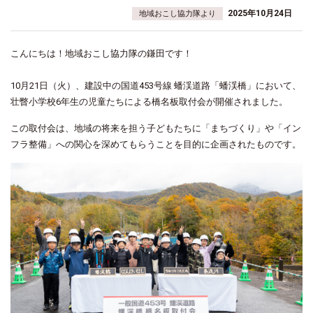
2025年10月24日
地域おこし協力隊より
こんにちは！地域おこし協力隊の鎌田です！
10月21日（火）、建設中の
国道453号線 蟠渓道路「蟠渓橋」において、
壮瞥小学校6年生の児童たちによる橋名板取付会
が開催されました。
この取付会は、地域の将来を担う子どもたちに「まちづくり」や「イン
フラ整備」への関心を深めてもらうことを目的に企画されたものです。