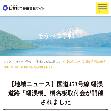
そうべつ手帖
トップ
そうべつ手帖
地域おこし協力隊より
【地域ニュース】国道453号線 蟠渓
道路「蟠渓橋」橋名板取付会が開催されました
【地域ニュース】国道453号線 蟠渓
道路「蟠渓橋」橋名板取付会が開催
されました