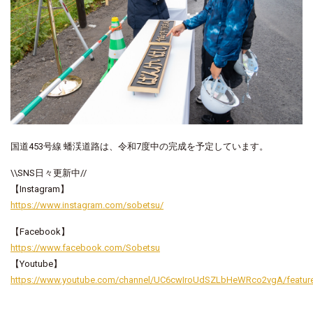
国道
453
号線
蟠渓道路は、令和7度中の完成を予定しています。
\\SNS日々更新中//
【Instagram】
https://www.instagram.com/sobetsu/
【Facebook】
https://www.facebook.com/Sobetsu
【Youtube】
https://www.youtube.com/channel/UC6cwIroUdSZLbHeWRco2vgA/featur