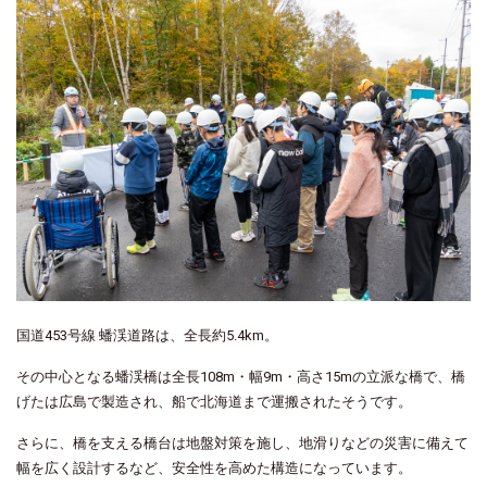
国道453号線 蟠渓道路は、全長約5.4km。
その中心となる蟠渓橋は全長108m・幅9m・高さ15mの立派な橋で、橋
げたは広島で製造され、船で北海道まで運搬されたそうです。
さらに、橋を支える橋台は地盤対策を施し、地滑りなどの災害に備えて
幅を広く設計するなど、安全性を高めた構造になっています。