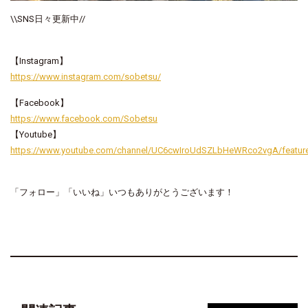
\\SNS日々更新中//
【Instagram】
https://www.instagram.com/sobetsu/
【Facebook】
https://www.facebook.com/Sobetsu
【Youtube】
https://www.youtube.com/channel/UC6cwIroUdSZLbHeWRco2vgA/featur
「フォロー」「いいね」いつもありがとうございます！