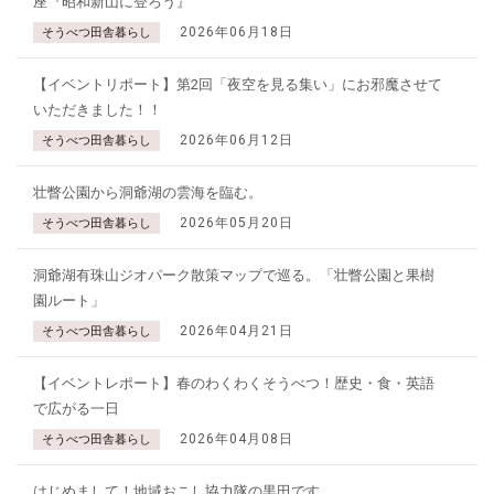
座『昭和新山に登ろう』
2026年06月18日
そうべつ田舎暮らし
【イベントリポート】第2回「夜空を見る集い」にお邪魔させて
いただきました！！
2026年06月12日
そうべつ田舎暮らし
壮瞥公園から洞爺湖の雲海を臨む。
2026年05月20日
そうべつ田舎暮らし
洞爺湖有珠山ジオパーク散策マップで巡る。「壮瞥公園と果樹
園ルート」
2026年04月21日
そうべつ田舎暮らし
【イベントレポート】春のわくわくそうべつ！歴史・食・英語
で広がる一日
2026年04月08日
そうべつ田舎暮らし
はじめまして！地域おこし協力隊の黒田です