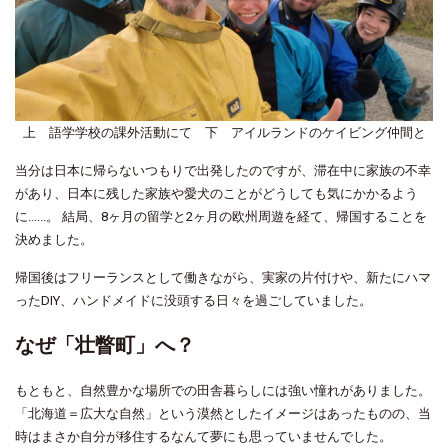
上 語学学校の課外活動にて 下 アイルランドのケイビング仲間と
当分は日本に帰らないつもりで出発したのですが、滞在中に家族の不幸
があり、日本に残した家族や愛犬のことがどうしても気にかかるよう
に......。 結局、8ヶ月の留学と2ヶ月の欧州周遊を経て、帰国することを
決めました。
帰国後はフリーランスとして働きながら、実家の片付けや、新たにハマ
ったDIY、ハンドメイドに没頭する日々を過ごしていました。
なぜ「壮瞥町」へ？
もともと、自然豊かな場所での田舎暮らしには強い憧れがありました。
「北海道＝広大な自然」という漠然としたイメージはあったものの、当
時はまさか自分が移住するなんて夢にも思っていませんでした。