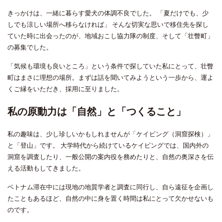
きっかけは、一緒に暮らす愛犬の体調不良でした。 「夏だけでも、少
しでも涼しい場所へ移らなければ」 そんな切実な思いで移住先を探し
ていた時に出会ったのが、地域おこし協力隊の制度、そして「壮瞥町」
の募集でした。
「気候も環境も良いところ」という条件で探していた私にとって、壮瞥
町はまさに理想の場所。まずは話を聞いてみようという一歩から、運よ
くご縁をいただき、採用に至りました。
私の原動力は「自然」と「つくること」
私の趣味は、少し珍しいかもしれませんが「ケイビング（洞窟探検）」
と「登山」です。 大学時代から続けているケイビングでは、国内外の
洞窟を調査したり、一般公開の案内役を務めたりと、自然の奥深さを伝
える活動もしてきました。
ベトナム滞在中には現地の地質学者と調査に同行し、自ら遠征を企画し
たこともあるほど、自然の中に身を置く時間は私にとって欠かせないも
のです。